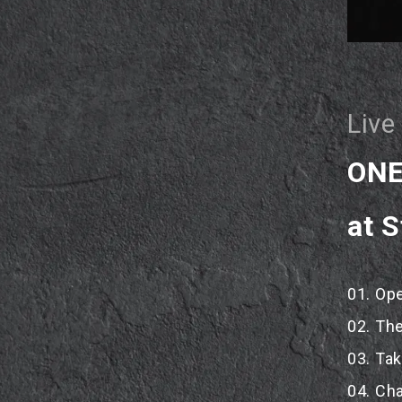
Live
ONE
at 
01. Op
02. Th
03. Tak
04. Ch