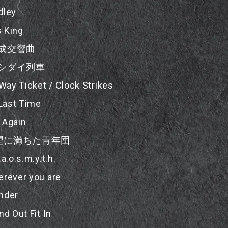
dley
 King
成交響曲
シダイ列車
ay Ticket / Clock Strikes
ast Time
 Again
 欲望に満ちた青年団
.a.o.s.m.y.t.h.
erever you are
nder
nd Out Fit In