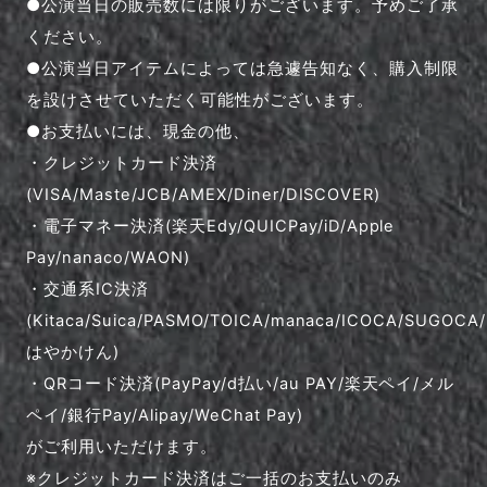
●公演当日の販売数には限りがございます。予めご了承
ください。
●公演当日アイテムによっては急遽告知なく、購入制限
を設けさせていただく可能性がございます。
●お支払いには、現金の他、
・クレジットカード決済
(VISA/Maste/JCB/AMEX/Diner/DISCOVER)
・電子マネー決済(楽天Edy/QUICPay/iD/Apple
Pay/nanaco/WAON)
・交通系IC決済
(Kitaca/Suica/PASMO/TOICA/manaca/ICOCA/SUGOCA/
はやかけん)
・QRコード決済(PayPay/d払い/au PAY/楽天ペイ/メル
ペイ/銀行Pay/Alipay/WeChat Pay)
がご利用いただけます。
※クレジットカード決済はご一括のお支払いのみ